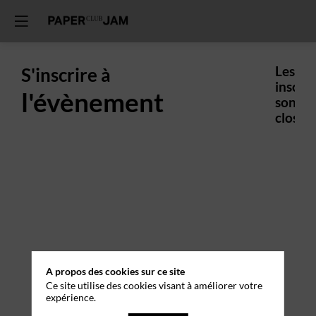
S'inscrire à
Les
inscrip
l'évènement
sont
closes.
A propos des cookies sur ce site
Ce site utilise des cookies visant à améliorer votre
expérience.