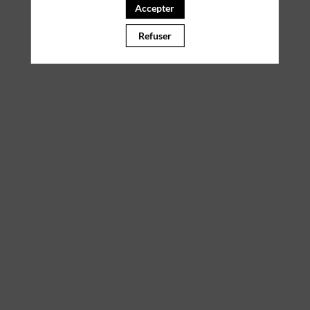
tempor
Accepter
incididunt
ut
Refuser
labore
et
dolore
magna
aliqua.
Ut
enim
ad
minim
veniam,
quis
nostrud
exercitation
ullamco
laboris
nisi
ut
aliquip
ex
ea
commodo
consequat.
Duis