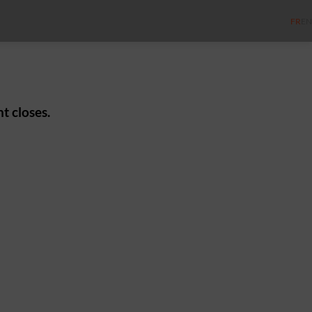
FR
EN
t closes.