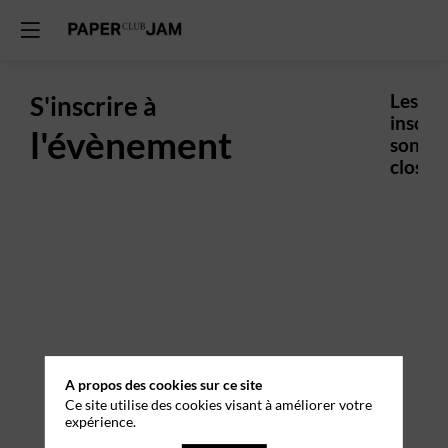
S'inscrire à
Les
inscrip
l'évènement
sont
closes.
A propos des cookies sur ce site
Ce site utilise des cookies visant à améliorer votre
expérience.