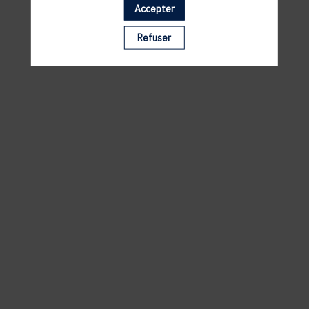
Accepter
Il manque du contenu : rafraichissez votre navigateur
Refuser