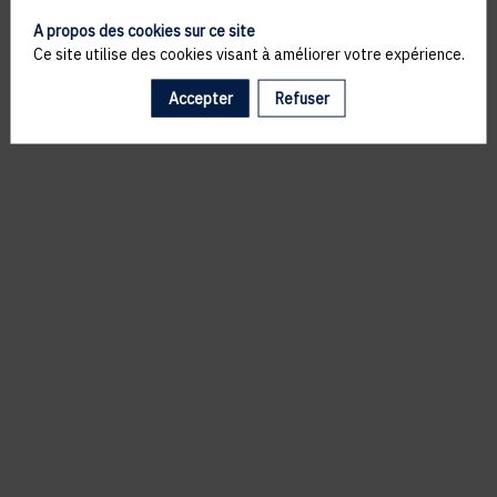
A propos des cookies sur ce site
Ce site utilise des cookies visant à améliorer votre expérience.
Accepter
Refuser
Il manque du contenu : rafraichissez votre navigateur