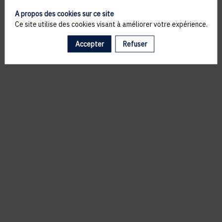
A propos des cookies sur ce site
Ce site utilise des cookies visant à améliorer votre expérience.
Accepter
Refuser
Il manque du contenu : rafraichissez votre navigateur