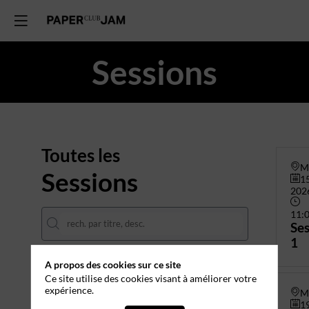
Sessions
Toutes les
M
Sessions
15
202
11:
Ses
1
A propos des cookies sur ce site
DATES
Ce site utilise des cookies visant à améliorer votre
15 janv.
19 févr.
12 mars
expérience.
M
19