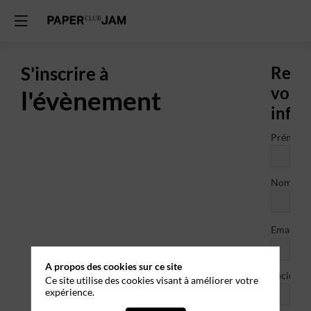
S'inscrire à
Rens
vos
l'évènement
info
Prénom
Nom
*
Email
A propos des cookies sur ce site
Société
Ce site utilise des cookies visant à améliorer votre
expérience.