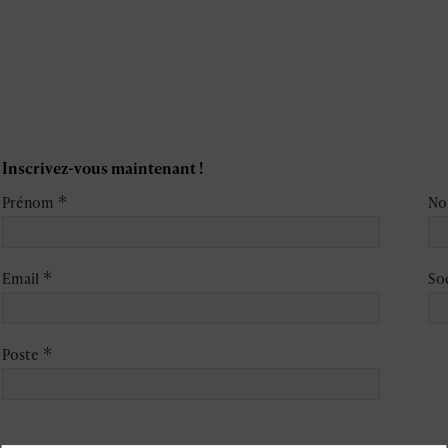
Inscrivez-vous maintenant !
*
Prénom
N
*
Email
So
*
Poste