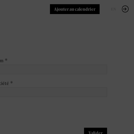
Ajouter au calendrier
FR
EN
*
om
*
ciété
Valider