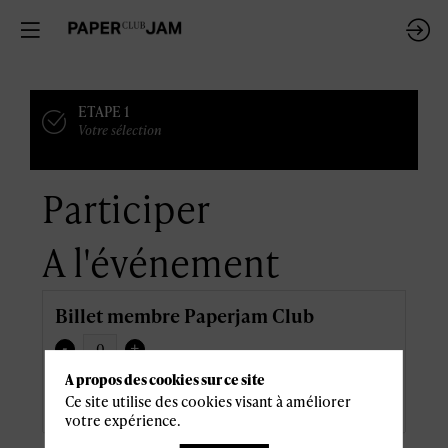
ETAPE 1
Votre sélection
Participer
A l'événement
Billet membre Paperjam Club
-
+
46,80 €
A propos des cookies sur ce site
Prix
dont TVA 6,80 €
Ce site utilise des cookies visant à améliorer
votre expérience.