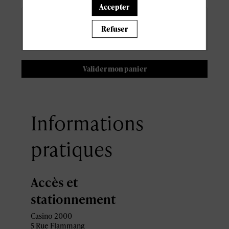
Accepter
Code de réduction
:
Refuser
Ajouter
Valider mon panier
Informations
pratiques
Accès et
stationnement
Casino 2000
5 Rue Flammang