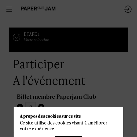
ETAPE 1
Votre sélection
Participer
A l'événement
Billet membre Paperjam Club
-
+
46,80 €
A propos des cookies sur ce site
Prix
dont TVA 6,80 €
Ce site utilise des cookies visant à améliorer
votre expérience.