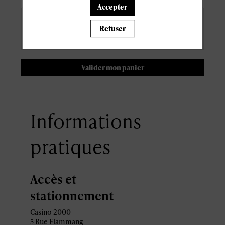
Accepter
Code de réduction
:
Refuser
Ajouter
Valider mon panier
Informations
pratiques
Accès et
stationnement
Casino 2000
5 Rue Flammang