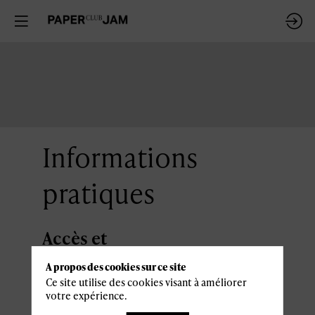
Informations
pratiques
Accès et
stationnement
A propos des cookies sur ce site
Ce site utilise des cookies visant à améliorer
Casino 2000
votre expérience.
5 Rue Flammang
L -5618 Mondorf-les-Bains