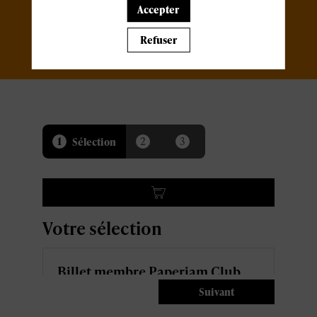
Accepter
Refuser
1
2
3
Sélection
Votre sélection
Billet membre Paperjam Club
40,00 €
HT
Suivant