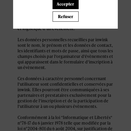
personnel par le système d’authentification
Accepter
inwink est nécessaire pour permettre à
l’utilisateur de s’inscrire à un évènement,
Refuser
d’accéder au site d’un évènement, et de consulter
les informations relatives à l’organisation pratique
et logistique d’un évènement.
Les données personnelles recueillies par inwink
sont le nom, le prénom et les données de contact,
les identifiants et mots de passe, ainsi que tous les
champs choisis par l’organisateur d’évènements et
qui apparaissent dans le formulaire d’inscription à
un évènement.
Ces données à caractère personnel concernant
l’utilisateur sont confidentielles et conservées par
inwink. Elles pourront être communiquées à ses
partenaires et prestataires exclusivement pour la
gestion de l’inscription et de la participation de
l’utilisateur à un ou plusieurs évènements.
Conformément à la loi "Informatique et Libertés"
n°78-17 du 6 janvier 1978 telle que modifiée par la
loi n°2004-801 du 6 août 2004, sur justification de