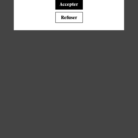
Accepter
Il manque du contenu : rafraichissez votre navigateur
Refuser