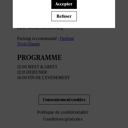
Accepter
ACCÈS ET
Refuser
Lieu : Meliá Luxembourg
Parking recommandé :
Parking
Trois Glands
PROGRAMME
12:00 MEET & GREET
12:15 DEJEUNER
Consentement cookies
Politique de confidentialité
Conditions générales