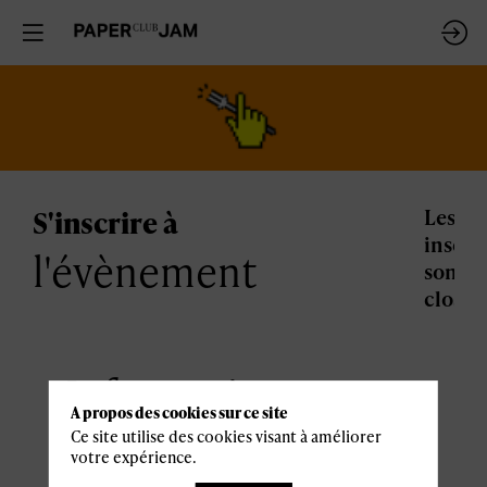
S'inscrire à
Les
inscri
l'évènement
sont
closes.
Informations
A propos des cookies sur ce site
pratiques
Ce site utilise des cookies visant à améliorer
votre expérience.