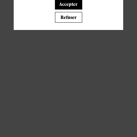
Accepter
Il manque du contenu : rafraichissez votre navigateur
Refuser