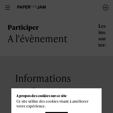
Participer
Les
inscri
A l'évènement
sont
termi
Informations
pratiques
A propos des cookies sur ce site
Ce site utilise des cookies visant à améliorer
votre expérience.