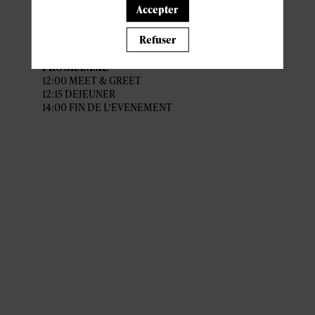
ACCÈS ET STATIONNEMENT
Accepter
Lieu :
Refuser
Parking à proximité :
PROGRAMME
12:00 MEET & GREET
12:15 DEJEUNER
14:00 FIN DE L’EVENEMENT