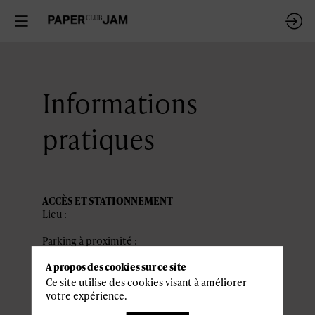
Informations
pratiques
ACCÈS ET STATIONNEMENT
Lieu :
Parking à proximité :
A propos des cookies sur ce site
PROGRAMME
12:00 MEET & GREET
Ce site utilise des cookies visant à améliorer
12:15 DEJEUNER
votre expérience.
14:00 FIN DE L’EVENEMENT