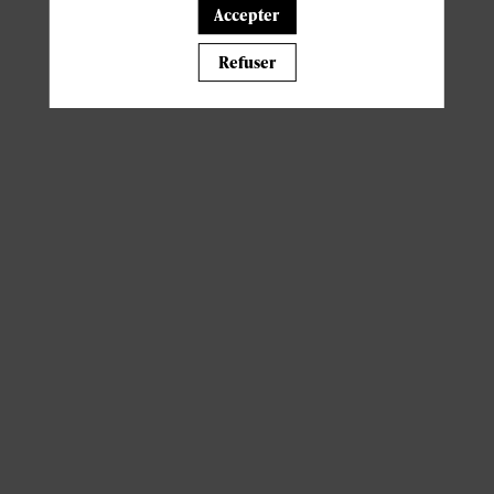
Accepter
Il manque du contenu : rafraichissez votre navigateur
Refuser