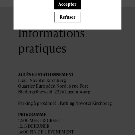
Accepter
Refuser
Informations
pratiques
ACCÈS ET STATIONNEMENT
Lieu : Novotel Kirchberg
Quartier Européen Nord, 6 rue Fort
Niedergrünewald, 2226 Luxembourg
Parking à proximité : Parking Novotel Kirchberg
PROGRAMME
12:00 MEET & GREET
12:15 DEJEUNER
14:00 FIN DE L’EVENEMENT