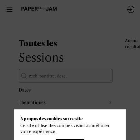
Toutes les
Aucun
résulta
Sessions
Dates
Thèmatiques
Partenaires
A propos des cookies sur ce site
Effacer tous les filtres
Ce site utilise des cookies visant à améliorer
votre expérience.