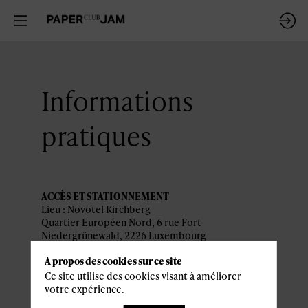
Informations
pratiques
ACCÈS ET STATIONNEMENT
Lieu : Novotel Kirchberg
Quartier Européen Nord, 6 rue Fort
Niedergrünewald, 2226 Luxembourg
A propos des cookies sur ce site
Parking à proximité : Parking Novotel Kirchberg
Ce site utilise des cookies visant à améliorer
PROGRAMME
votre expérience.
12:00 MEET & GREET