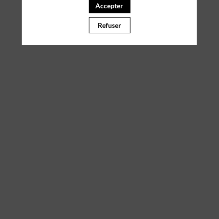
Accepter
Il manque du contenu : rafraichissez votre navigateur
Refuser