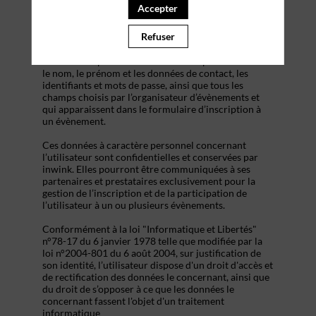
s’inscrire à un évènement, d’accéder au site d’un
Accepter
évènement, et de consulter les informations relatives
à l’organisation pratique et logistique d’un
Refuser
évènement.
Les données personnelles recueillies par inwink sont
le nom, le prénom et les données de contact, les
identifiants et mots de passe, ainsi que tous les
champs choisis par l’organisateur d’évènements et
qui apparaissent dans le formulaire d’inscription à
un évènement.
Ces données à caractère personnel concernant
l’utilisateur sont confidentielles et conservées par
inwink. Elles pourront être communiquées à ses
partenaires et prestataires exclusivement pour la
gestion de l’inscription et de la participation de
l’utilisateur à un ou plusieurs évènements.
Conformément à la loi "Informatique et Libertés"
n°78-17 du 6 janvier 1978 telle que modifiée par la
loi n°2004-801 du 6 août 2004, sur justification de
son identité, l’utilisateur dispose d'un droit d'accès et
de rectification des données le concernant, ainsi que
du droit de s’opposer à ce que les données le
concernant fassent l'objet d'un traitement
informatique