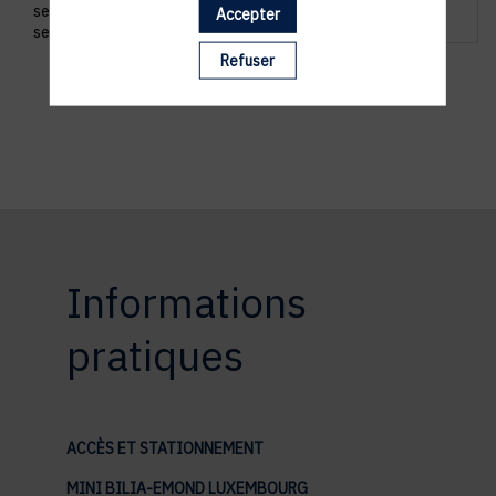
se retrouver entre membres amateurs, tous
Accepter
secteurs confondus.
Refuser
Informations
pratiques
ACCÈS ET STATIONNEMENT
MINI BILIA-EMOND LUXEMBOURG