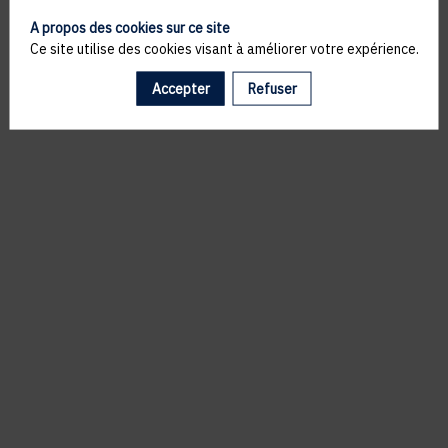
A propos des cookies sur ce site
Ce site utilise des cookies visant à améliorer votre expérience.
Accepter
Refuser
Il manque du contenu : rafraichissez votre navigateur