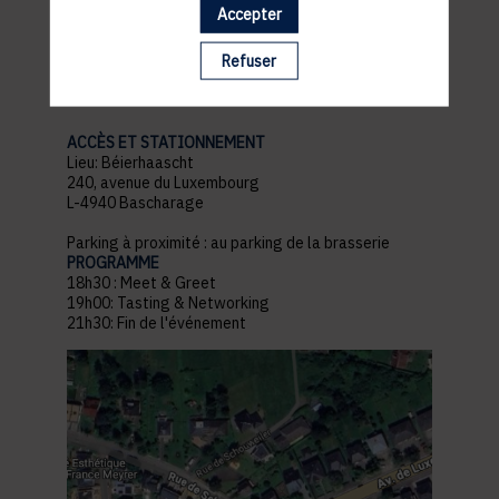
Accepter
pratiques
Refuser
ACCÈS ET STATIONNEMENT
Lieu: Béierhaascht
240, avenue du Luxembourg
L-4940 Bascharage
Parking à proximité : au parking de la brasserie
PROGRAMME
18h30 : Meet & Greet
19h00: Tasting & Networking
21h30: Fin de l'événement