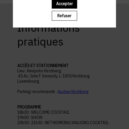
Accepter
Refuser
Informations
pratiques
ACCÈS ET STATIONNEMENT
Lieu : Kinepolis Kirchberg
45 Av. John F. Kennedy, L-1855 Kirchberg
Luxembourg
Parking recommandé :
Auchan Kirchberg
PROGRAMME
18h30 : WELCOME COCKTAIL
19h00 : SHOW
20h30- 21h30 : NETWORKING WALKING COCKTAIL