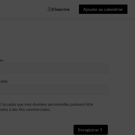
S'inscrire
Ajouter au calendrier
om
iété
J'accepte que mes données personnelles puissent être
lisées à des fins commerciales.
Enregistrer