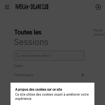
Toutes les
Aucun
résulta
Sessions
Dates
Thèmatiques
Partenaires
A propos des cookies sur ce site
Salle
Ce site utilise des cookies visant à améliorer votre
expérience.
Effacer tous les filtres