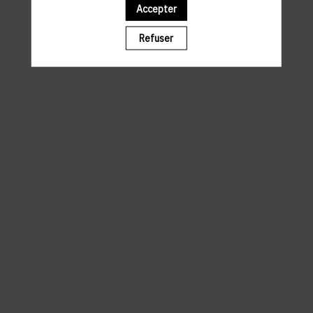
Accepter
Il manque du contenu : rafraichissez votre navigateur
Refuser