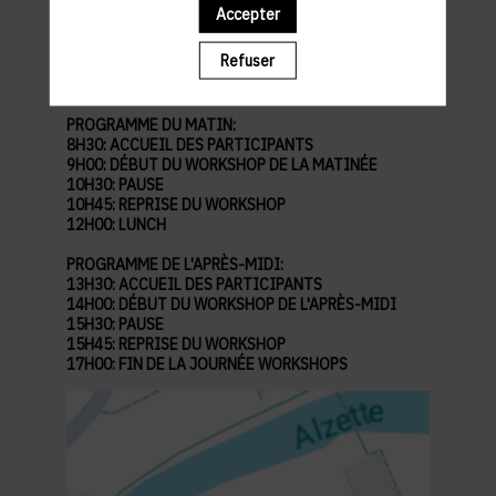
Accepter
Abbaye de Neimënster
28 Rue Münster, 2160 Luxembourg
Refuser
Parking à proximité :
Parking Brasserie (Indigo)
PROGRAMME DU MATIN:
8H30: ACCUEIL DES PARTICIPANTS
9H00: DÉBUT DU WORKSHOP DE LA MATINÉE
10H30: PAUSE
10H45: REPRISE DU WORKSHOP
12H00: LUNCH
PROGRAMME DE L'APRÈS-MIDI:
13H30: ACCUEIL DES PARTICIPANTS
14H00: DÉBUT DU WORKSHOP DE L'APRÈS-MIDI
15H30: PAUSE
15H45: REPRISE DU WORKSHOP
17H00: FIN DE LA JOURNÉE WORKSHOPS