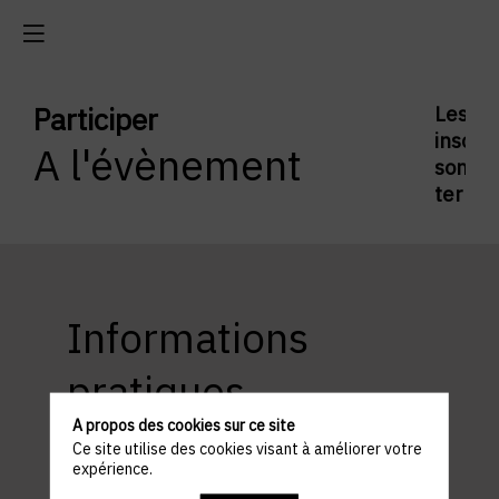
Participer
Les
inscrip
A l'évènement
sont
termi
Informations
pratiques
A propos des cookies sur ce site
Ce site utilise des cookies visant à améliorer votre
expérience.
ACCÈS ET STATIONNEMENT