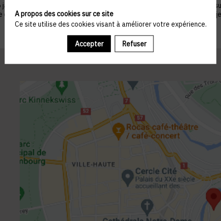
nvier 1978 telle que modifiée par la loi n°2004-801 du 6 août 2004, sur ju
A propos des cookies sur ce site
ue du droit de s’opposer à ce que les données le concernant fassent l'obj
Ce site utilise des cookies visant à améliorer votre expérience.
Accepter
Refuser