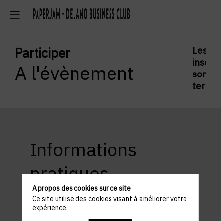
Participer
Les
inscrip
A l'évènement
sont
termi
Informations
pratiques
A propos des cookies sur ce site
Ce site utilise des cookies visant à améliorer votre
expérience.
ACCÈS ET STATIONNEMENT