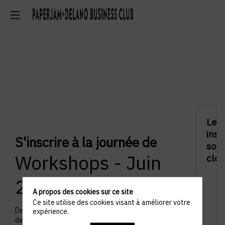
Les
insc
S'inscrire à la journée de
sont
Workshops - Juin
clos
2024
A propos des cookies sur ce site
Ce site utilise des cookies visant à améliorer votre
Des moments d'apprentissages et d'inspiration
expérience.
dans un format compact de trois heures et