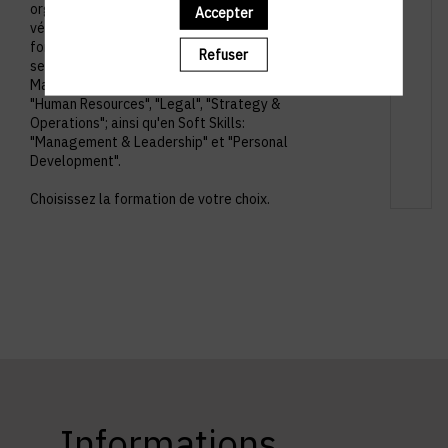
organisés en petits groupes permettant un
Accepter
véritable échange entre participants et avec le
formateur. Les workshops sont structurés en
Refuser
sept cycles. En Hard Skills: "Communication,
Marketing & Sales", "Finance & Comptability",
"Human Resources", "Legal", "Strategy &
Operations"; ainsi qu'en Soft Skills:
"Management & Leadership" et "Personal
Development".
Choisissez la formation de votre choix.
Informations