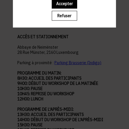
Accepter
pratiques
Refuser
ACCÈS ET STATIONNEMENT
Abbaye de Neimënster
28 Rue Münster, 2160 Luxembourg
Parking à proximité :
Parking Brasserie (Indigo)
PROGRAMME DU MATIN:
8H30: ACCUEIL DES PARTICIPANTS
9H00: DÉBUT DU WORKSHOP DE LA MATINÉE
10H30: PAUSE
10H45: REPRISE DU WORKSHOP
12H00: LUNCH
PROGRAMME DE L'APRÈS-MIDI:
13H30: ACCUEIL DES PARTICIPANTS
14H00: DÉBUT DU WORKSHOP DE L'APRÈS-MIDI
15H30: PAUSE