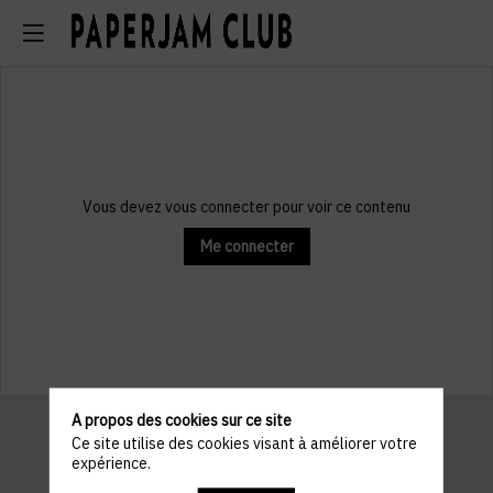
Vous devez vous connecter pour voir ce contenu
Me connecter
A propos des cookies sur ce site
Ce site utilise des cookies visant à améliorer votre
expérience.
Informations