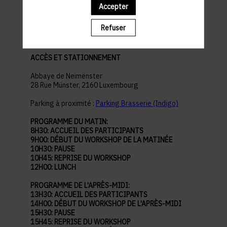
Accepter
pratiques
Refuser
ACCÈS ET STATIONNEMENT
Abbaye de Neimënster
28 Rue Münster, 2160 Luxembourg
Parking à proximité :
Parking Brasserie (Indigo)
PROGRAMME DU MATIN:
8H30: ACCUEIL DES PARTICIPANTS
9H00: DÉBUT DU WORKSHOP DE LA MATINÉE
10H30: PAUSE
10H45: REPRISE DU WORKSHOP
12H00: LUNCH
PROGRAMME DE L'APRÈS-MIDI:
13H30: ACCUEIL DES PARTICIPANTS
14H00: DÉBUT DU WORKSHOP DE L'APRÈS-MIDI
15H30: PAUSE
15H45: REPRISE DU WORKSHOP