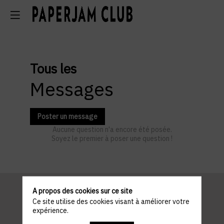
Tous les
Messages
Poster un message
Aucune question n'a encore été posée.
Soyez le premier à poser une question !
A propos des cookies sur ce site
Ce site utilise des cookies visant à améliorer votre
Informations
expérience.