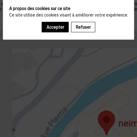
nvier 1978 telle que modifiée par la loi n°2004-801 du 6 août 2004, sur ju
A propos des cookies sur ce site
ue du droit de s’opposer à ce que les données le concernant fassent l'obj
Ce site utilise des cookies visant à améliorer votre expérience.
Accepter
Refuser