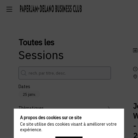
Toutes les
Sessions
Dates
25 janv.
J
Thèmatiques
W
A propos des cookies sur ce site
Partenaires
-
Ce site utilise des cookies visant à améliorer votre
expérience.
Effacer tous les filtres
2