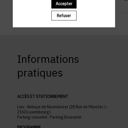
Accepter
Refuser
Informations
pratiques
ACCÈS ET STATIONNEMENT
Lieu : Abbaye de Neumünster (28 Rue de Münster, L-
2160 Luxembourg)
Parking conseillé : Parking Brasserie
PROGRAMME