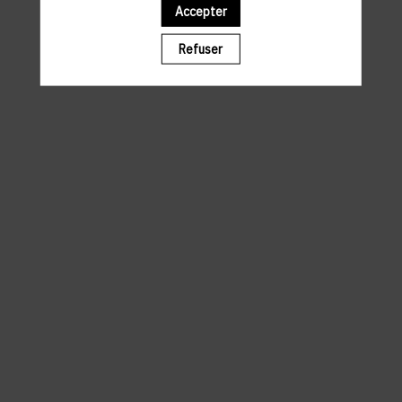
Accepter
Il manque du contenu : rafraichissez votre navigateur
Refuser