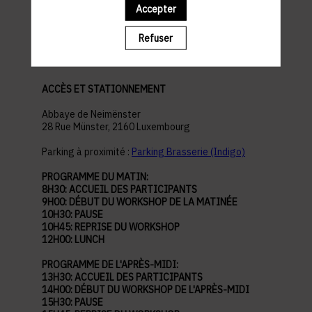
Accepter
pratiques
Refuser
ACCÈS ET STATIONNEMENT
Abbaye de Neimënster
28 Rue Münster, 2160 Luxembourg
Parking à proximité :
Parking Brasserie (Indigo)
PROGRAMME DU MATIN:
8H30: ACCUEIL DES PARTICIPANTS
9H00: DÉBUT DU WORKSHOP DE LA MATINÉE
10H30: PAUSE
10H45: REPRISE DU WORKSHOP
12H00: LUNCH
PROGRAMME DE L'APRÈS-MIDI:
13H30: ACCUEIL DES PARTICIPANTS
14H00: DÉBUT DU WORKSHOP DE L'APRÈS-MIDI
15H30: PAUSE