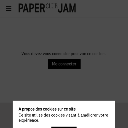
Vous devez vous connecter pour voir ce contenu
Me connecter
A propos des cookies sur ce site
Ce site utilise des cookies visant à améliorer votre
expérience.
Informations