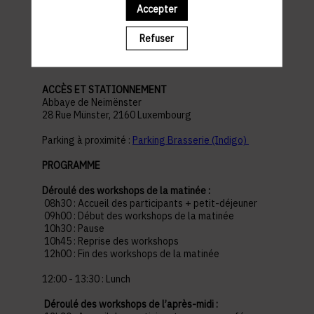
Accepter
pratiques
Refuser
ACCÈS ET STATIONNEMENT
Abbaye de Neimënster
28 Rue Münster, 2160 Luxembourg
Parking à proximité :
Parking Brasserie (Indigo)
PROGRAMME
Déroulé des workshops de la matinée :
08h30 : Accueil des participants + petit-déjeuner
09h00 : Début des workshops de la matinée
10h30 : Pause
10h45 : Reprise des workshops
12h00 : Fin des workshops de la matinée
12:00 - 13:30 : Lunch
Déroulé des workshops de l’après-midi :