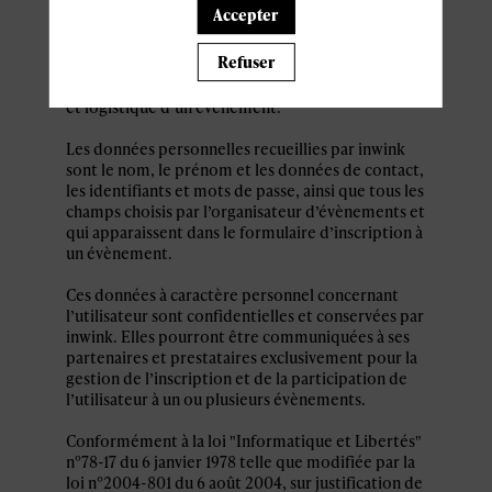
personnel par le système d’authentification
Accepter
inwink est nécessaire pour permettre à
l’utilisateur de s’inscrire à un évènement,
Refuser
d’accéder au site d’un évènement, et de consulter
les informations relatives à l’organisation pratique
et logistique d’un évènement.
Les données personnelles recueillies par inwink
sont le nom, le prénom et les données de contact,
les identifiants et mots de passe, ainsi que tous les
champs choisis par l’organisateur d’évènements et
qui apparaissent dans le formulaire d’inscription à
un évènement.
Ces données à caractère personnel concernant
l’utilisateur sont confidentielles et conservées par
inwink. Elles pourront être communiquées à ses
partenaires et prestataires exclusivement pour la
gestion de l’inscription et de la participation de
l’utilisateur à un ou plusieurs évènements.
Conformément à la loi "Informatique et Libertés"
n°78-17 du 6 janvier 1978 telle que modifiée par la
loi n°2004-801 du 6 août 2004, sur justification de