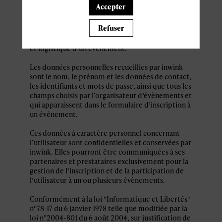
personnel par le système d’authentification
Accepter
inwink est nécessaire pour permettre à
l’utilisateur de s’inscrire à un évènement,
Refuser
d’accéder au site d’un évènement, et de consulter
les informations relatives à l’organisation pratique
et logistique d’un évènement.
Les données personnelles recueillies par inwink
sont le nom, le prénom et les données de contact,
les identifiants et mots de passe, ainsi que tous les
champs choisis par l’organisateur d’évènements et
qui apparaissent dans le formulaire d’inscription à
un évènement.
Ces données à caractère personnel concernant
l’utilisateur sont confidentielles et conservées par
inwink. Elles pourront être communiquées à ses
partenaires et prestataires exclusivement pour la
gestion de l’inscription et de la participation de
l’utilisateur à un ou plusieurs évènements.
Conformément à la loi "Informatique et Libertés"
n°78-17 du 6 janvier 1978 telle que modifiée par la
loi n°2004-801 du 6 août 2004, sur justification de