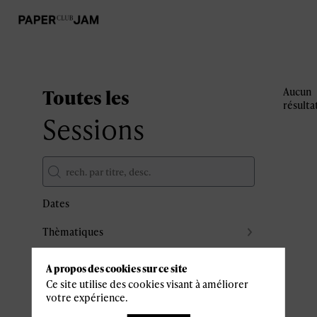
Toutes les
Aucun
résulta
Sessions
Dates
Thèmatiques
Partenaires
A propos des cookies sur ce site
Effacer tous les filtres
Ce site utilise des cookies visant à améliorer
votre expérience.