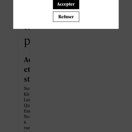
Accepter
Refuser
Informations
pratiques
Accès
et
stationnement
Novotel
Kirchberg
Luxembourg
Quartier
Européen
Nord,
6
rue