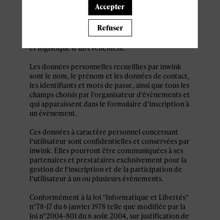
personnel par le système d’authentification
Accepter
inwink est nécessaire pour permettre à
l’utilisateur de s’inscrire à un évènement,
Refuser
d’accéder au site d’un évènement, et de consulter
les informations relatives à l’organisation pratique
et logistique d’un évènement.
Les données personnelles recueillies par inwink
sont le nom, le prénom et les données de contact,
les identifiants et mots de passe, ainsi que tous les
champs choisis par l’organisateur d’évènements et
qui apparaissent dans le formulaire d’inscription à
un évènement.
Ces données à caractère personnel concernant
l’utilisateur sont confidentielles et conservées par
inwink. Elles pourront être communiquées à ses
partenaires et prestataires exclusivement pour la
gestion de l’inscription et de la participation de
l’utilisateur à un ou plusieurs évènements.
Conformément à la loi "Informatique et Libertés"
n°78-17 du 6 janvier 1978 telle que modifiée par la
loi n°2004-801 du 6 août 2004, sur justification de