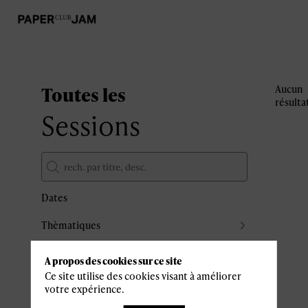
Toutes les
Aucun
résulta
Sessions
Dates
Thèmatiques
Partenaires
A propos des cookies sur ce site
Effacer tous les filtres
Ce site utilise des cookies visant à améliorer
votre expérience.