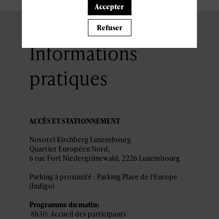
Accepter
Refuser
Informations
pratiques
ACCÈS ET STATIONNEMENT
Novotel Kirchberg Luxembourg
Quartier Européen Nord,
Parking à proximité : Parking Place de l'Europe
(Indigo)
Programme du matin:
8h30: Accueil des participants