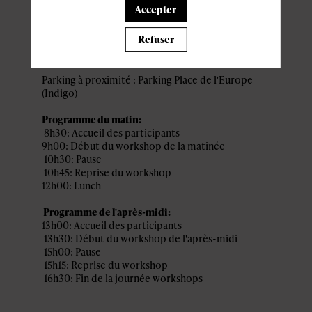
ACCÈS ET STATIONNEMENT
Accepter
Novotel Kirchberg Luxembourg
Refuser
Quartier Européen Nord,
Parking à proximité : Parking Place de l'Europe
(Indigo)
Programme du matin:
8h30: Accueil des participants
9h00: Début du workshop de la matinée
10h30: Pause
10h45: Reprise du workshop
12h00: Lunch
Programme de l'après-midi:
13h00: Accueil des participants
13h30: Début du workshop de l'après-midi
15h00: Pause
15h15: Reprise du workshop
16h30: Fin de la journée workshops