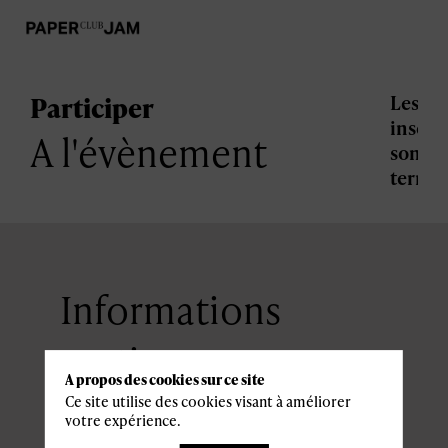
Participer
Les
inscri
A l'évènement
sont
termi
Informations
pratiques
A propos des cookies sur ce site
Ce site utilise des cookies visant à améliorer
votre expérience.