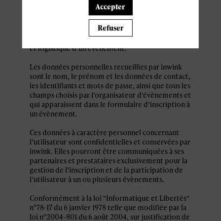
personnel par le système d’authentification
Accepter
inwink est nécessaire pour permettre à
l’utilisateur de s’inscrire à un évènement,
Refuser
d’accéder au site d’un évènement, et de consulter
les informations relatives à l’organisation pratique
et logistique d’un évènement.
Les données personnelles recueillies par inwink
sont le nom, le prénom et les données de contact,
les identifiants et mots de passe, ainsi que tous les
champs choisis par l’organisateur d’évènements et
qui apparaissent dans le formulaire d’inscription à
un évènement.
Ces données à caractère personnel concernant
l’utilisateur sont confidentielles et conservées par
inwink. Elles pourront être communiquées à ses
partenaires et prestataires exclusivement pour la
gestion de l’inscription et de la participation de
l’utilisateur à un ou plusieurs évènements.
Conformément à la loi "Informatique et Libertés"
n°78-17 du 6 janvier 1978 telle que modifiée par la
loi n°2004-801 du 6 août 2004, sur justification de